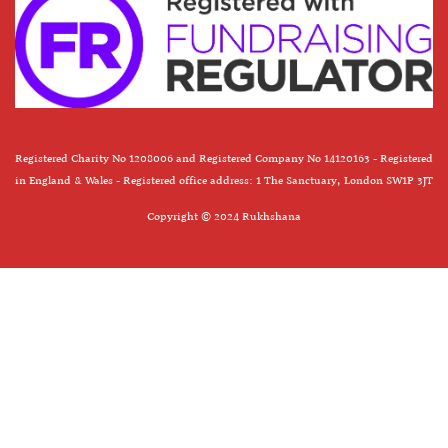
Registered Charity No 1208006 and Registered Company No 14120163 - Registered
in England & Wales - Registered office address: 1 The Sanctuary, London SW1P 3JT
Copyright © 2024 Rukhshana