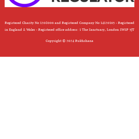
Registered Charity No 1208006 and Registered Company No 14120163 - Registered
in England & Wales - Registered office address: 1 The Sanctuary, London SW1P 3JT
Copyright © 2024 Rukhshana