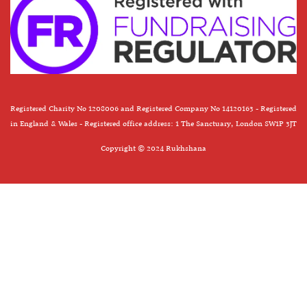
Registered Charity No 1208006 and Registered Company No 14120163 - Registered
in England & Wales - Registered office address: 1 The Sanctuary, London SW1P 3JT
Copyright © 2024 Rukhshana