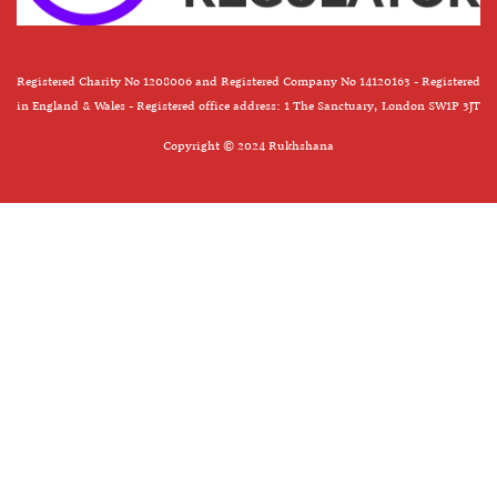
Registered Charity No 1208006 and Registered Company No 14120163 - Registered
in England & Wales - Registered office address: 1 The Sanctuary, London SW1P 3JT
Copyright © 2024 Rukhshana