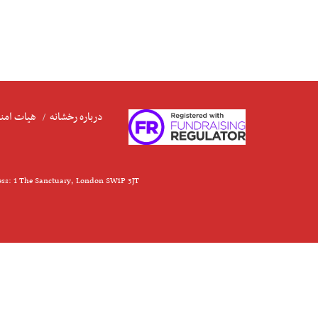
درباره رخشانه
هیات امنا
ess: 1 The Sanctuary, London SW1P 3JT