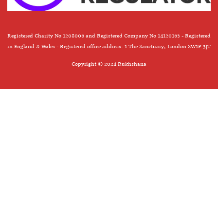
Registered Charity No 1208006 and Registered Company No 14120163 - Registered
in England & Wales - Registered office address: 1 The Sanctuary, London SW1P 3JT
Copyright © 2024 Rukhshana