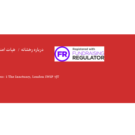
درباره رخشانه
هیات امنا
ess: 1 The Sanctuary, London SW1P 3JT