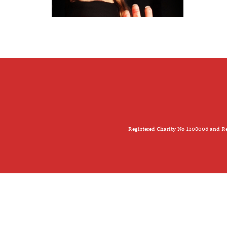
Registered Charity No 1208006 and Re