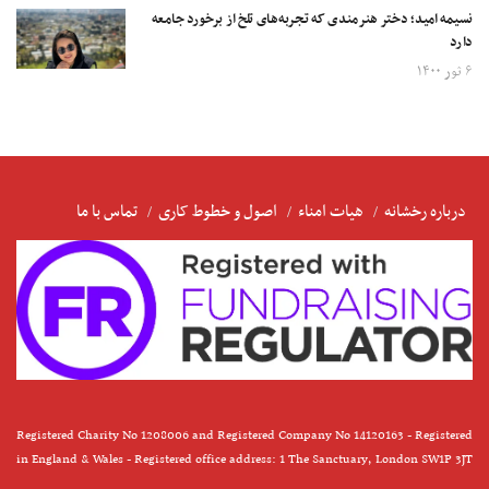
نسیمه امید؛ دختر هنرمندی که تجربه‌های تلخ از برخورد جامعه
دارد
۶ ثور ۱۴۰۰
درباره رخشانه
هیات امناء
اصول و خطوط کاری
تماس با ما
Registered Charity No 1208006 and Registered Company No 14120163 - Registered
in England & Wales - Registered office address: 1 The Sanctuary, London SW1P 3JT