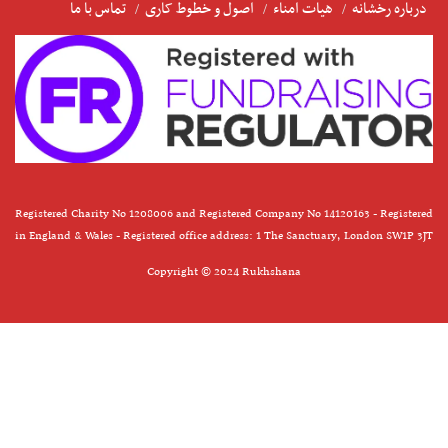
درباره رخشانه
هیات امناء
اصول و خطوط کاری
تماس با ما
Registered Charity No 1208006 and Registered Company No 14120163 - Registered
in England & Wales - Registered office address: 1 The Sanctuary, London SW1P 3JT
Copyright © 2024 Rukhshana