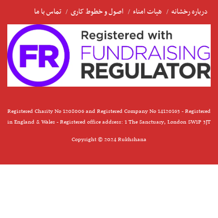
درباره رخشانه
هیات امناء
اصول و خطوط کاری
تماس با ما
Registered Charity No 1208006 and Registered Company No 14120163 - Registered
in England & Wales - Registered office address: 1 The Sanctuary, London SW1P 3JT
Copyright © 2024 Rukhshana