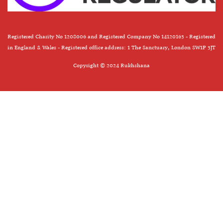
Registered Charity No 1208006 and Registered Company No 14120163 - Registered
in England & Wales - Registered office address: 1 The Sanctuary, London SW1P 3JT
Copyright © 2024 Rukhshana