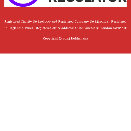
Registered Charity No 1208006 and Registered Company No 14120163 - Registered
in England & Wales - Registered office address: 1 The Sanctuary, London SW1P 3JT
Copyright © 2024 Rukhshana