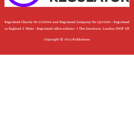
Registered Charity No 1208006 and Registered Company No 14120163 - Registered
in England & Wales - Registered office address: 1 The Sanctuary, London SW1P 3JT
Copyright © 2024 Rukhshana