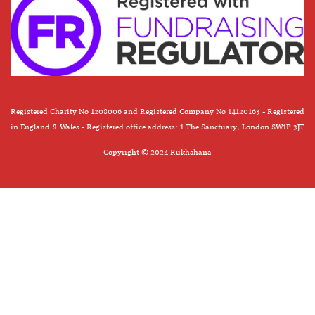
Registered Charity No 1208006 and Registered Company No 14120163 - Registered
in England & Wales - Registered office address: 1 The Sanctuary, London SW1P 3JT
Copyright © 2024 Rukhshana