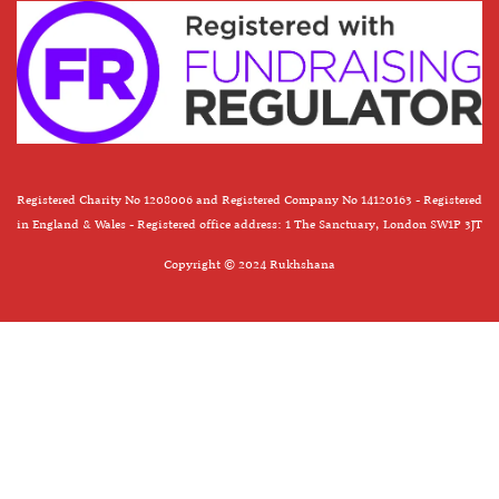
Registered Charity No 1208006 and Registered Company No 14120163 - Registered
in England & Wales - Registered office address: 1 The Sanctuary, London SW1P 3JT
Copyright © 2024 Rukhshana