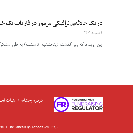
در یک حادثه‌ی ترافیکی مرموز در فاریاب یک خ
۴ سنبله ۱۴۰۱
این رویداد که روز گذشته (پنجشنبه، 3 سنبله) به طرز مشکوکی به وقوع پیوست، اصلیه احمدزی، خبرنگار آزاد محلی هنگام ...
درباره رخشانه
هیات امنا
ess: 1 The Sanctuary, London SW1P 3JT