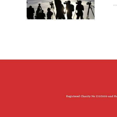
..
Registered Charity No 1208006 and Re