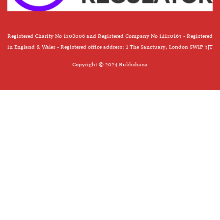
Registered Charity No 1208006 and Registered Company No 14120163 - Registered
in England & Wales - Registered office address: 1 The Sanctuary, London SW1P 3JT
Copyright © 2024 Rukhshana