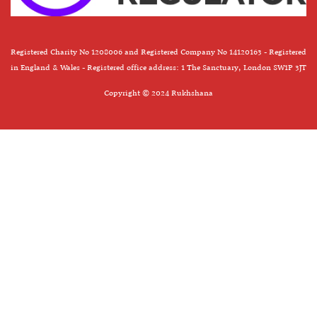
Registered Charity No 1208006 and Registered Company No 14120163 - Registered
in England & Wales - Registered office address: 1 The Sanctuary, London SW1P 3JT
Copyright © 2024 Rukhshana