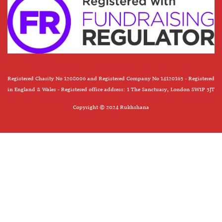
Registered Charity No 1208006 and Registered Company No 14120163 - Registered
in England & Wales - Registered office address: 1 The Sanctuary, London SW1P 3JT
Copyright © 2024 Rukhshana