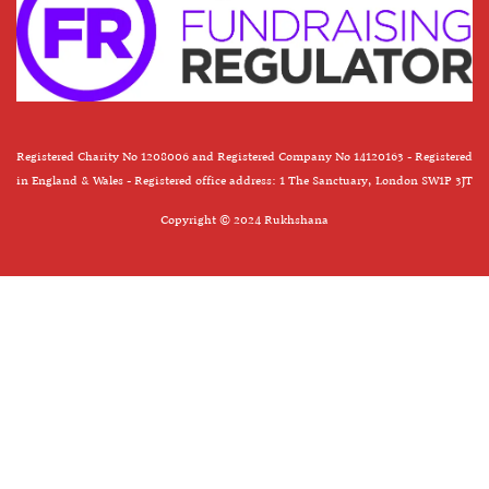
Registered Charity No 1208006 and Registered Company No 14120163 - Registered
in England & Wales - Registered office address: 1 The Sanctuary, London SW1P 3JT
Copyright © 2024 Rukhshana