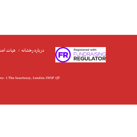
درباره رخشانه
هیات امنا
ess: 1 The Sanctuary, London SW1P 3JT