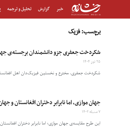
خبر
گزارش
تحلیل و ترجمه
پ
برچسب:
فزیک
شکردخت جعفری جزو دانشمندان برجسته‌ی جها
۲۵ ثور ۱۴۰۴
شکردخت جعفری، مخترع و نخستین فیزیک‌دان اهل افغانستان
جهان موازی، اما نابرابر دختران افغانستان و ج
۷ سنبله ۱۴۰۲
این طرح مقایسه‌ی جهان موازی؛ اما نابرابر دختران افغانست