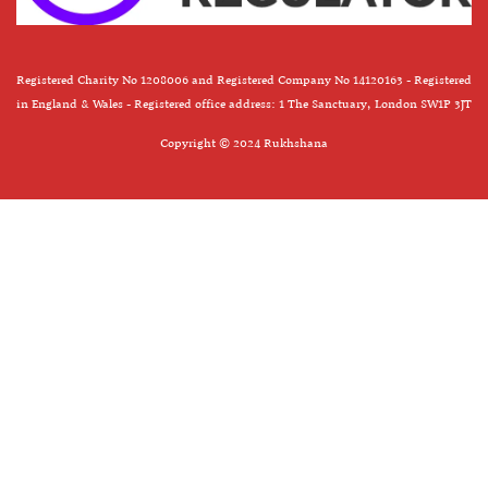
Registered Charity No 1208006 and Registered Company No 14120163 - Registered
in England & Wales - Registered office address: 1 The Sanctuary, London SW1P 3JT
Copyright © 2024 Rukhshana