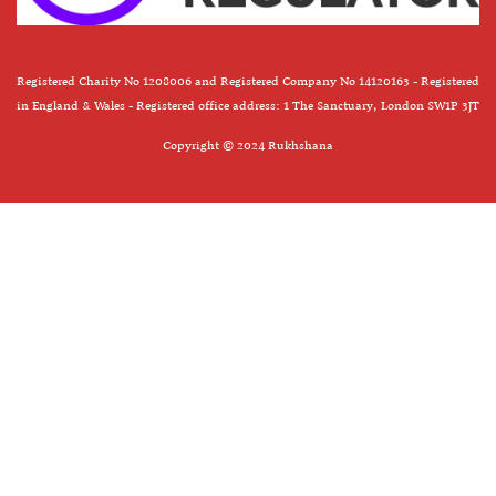
Registered Charity No 1208006 and Registered Company No 14120163 - Registered
in England & Wales - Registered office address: 1 The Sanctuary, London SW1P 3JT
Copyright © 2024 Rukhshana