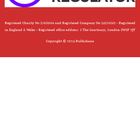
Registered Charity No 1208006 and Registered Company No 14120163 - Registered
in England & Wales - Registered office address: 1 The Sanctuary, London SW1P 3JT
Copyright © 2024 Rukhshana