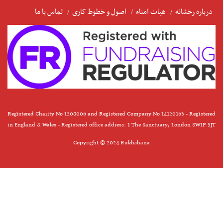
درباره رخشانه
هیات امناء
اصول و خطوط کاری
تماس با ما
Registered Charity No 1208006 and Registered Company No 14120163 - Registered
in England & Wales - Registered office address: 1 The Sanctuary, London SW1P 3JT
Copyright © 2024 Rukhshana