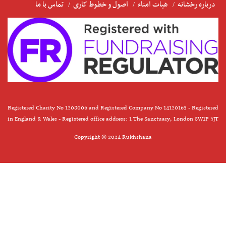
درباره رخشانه
هیات امناء
اصول و خطوط کاری
تماس با ما
Registered Charity No 1208006 and Registered Company No 14120163 - Registered
in England & Wales - Registered office address: 1 The Sanctuary, London SW1P 3JT
Copyright © 2024 Rukhshana