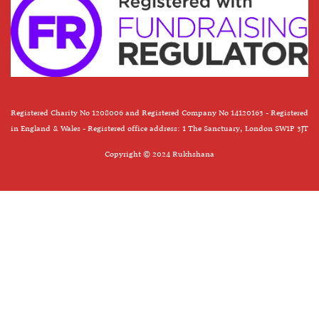
Registered Charity No 1208006 and Registered Company No 14120163 - Registered
in England & Wales - Registered office address: 1 The Sanctuary, London SW1P 3JT
Copyright © 2024 Rukhshana