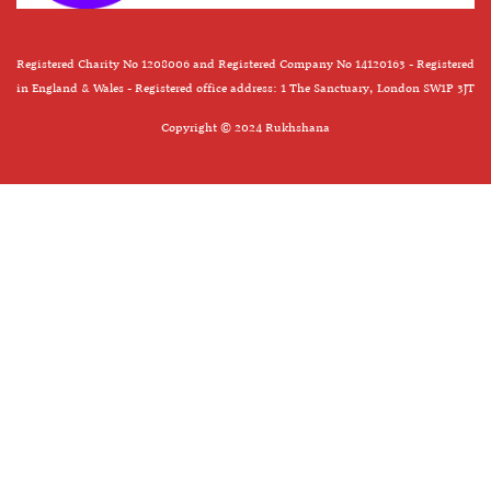
Registered Charity No 1208006 and Registered Company No 14120163 - Registered
in England & Wales - Registered office address: 1 The Sanctuary, London SW1P 3JT
Copyright © 2024 Rukhshana