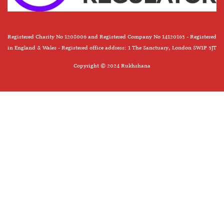
Registered Charity No 1208006 and Registered Company No 14120163 - Registered
in England & Wales - Registered office address: 1 The Sanctuary, London SW1P 3JT
Copyright © 2024 Rukhshana