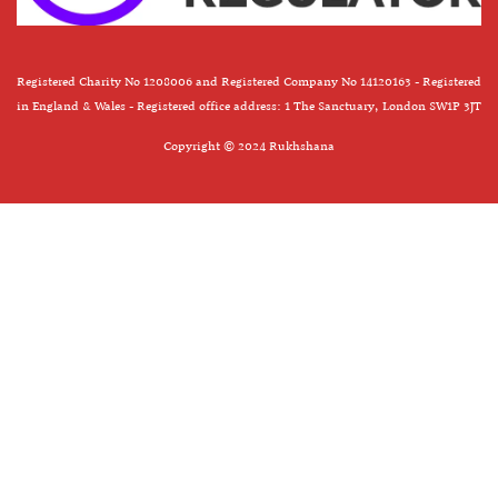
Registered Charity No 1208006 and Registered Company No 14120163 - Registered
in England & Wales - Registered office address: 1 The Sanctuary, London SW1P 3JT
Copyright © 2024 Rukhshana