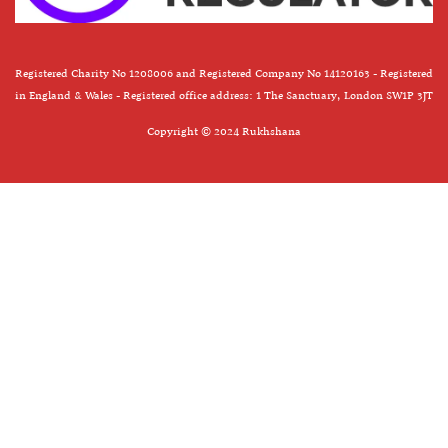
Registered Charity No 1208006 and Registered Company No 14120163 - Registered
in England & Wales - Registered office address: 1 The Sanctuary, London SW1P 3JT
Copyright © 2024 Rukhshana