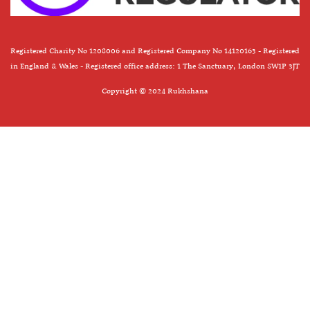
Registered Charity No 1208006 and Registered Company No 14120163 - Registered
in England & Wales - Registered office address: 1 The Sanctuary, London SW1P 3JT
Copyright © 2024 Rukhshana