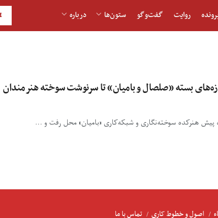
رونده
روایت
گفت‌و‎گو
ستون‌ها
درباره
H
وازه‌های بسته «صلصال و بامیان» تا سرنوشت سوخته هنرمندان
اه پیش هنرکده سوخته‌نگاری و شبکه‌کاری «بامیان» محل رفت و ...
ء
اصول و خطوط کاری
تماس با ما