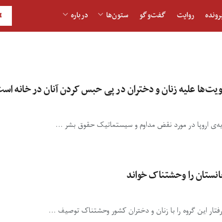
رونده
روایت
گفت‌و‎گو
ستون‌ها
درباره
H
فغانستان را وحشتناک خواند
تار این گروه را با زنان و دختران کشور وحشتناک توصیف ...