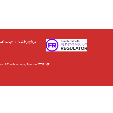
درباره رخشانه
هیات امنا
ess: 1 The Sanctuary, London SW1P 3JT