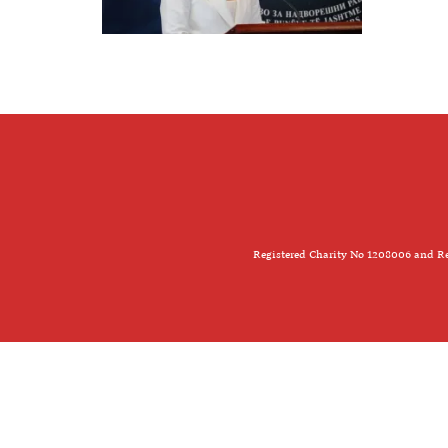
Registered Charity No 1208006 and Re