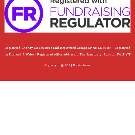
Registered Charity No 1208006 and Registered Company No 14120163 - Registered
in England & Wales - Registered office address: 1 The Sanctuary, London SW1P 3JT
Copyright © 2024 Rukhshana