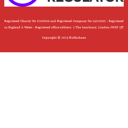
Registered Charity No 1208006 and Registered Company No 14120163 - Registered
in England & Wales - Registered office address: 1 The Sanctuary, London SW1P 3JT
Copyright © 2024 Rukhshana