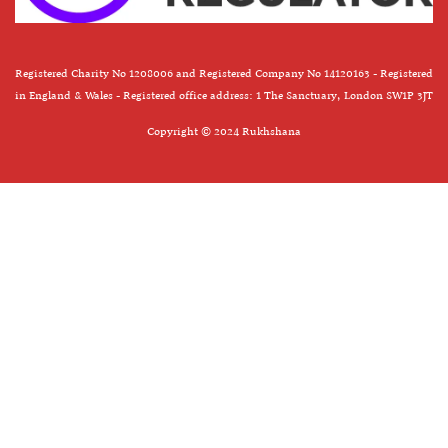
Registered Charity No 1208006 and Registered Company No 14120163 - Registered
in England & Wales - Registered office address: 1 The Sanctuary, London SW1P 3JT
Copyright © 2024 Rukhshana