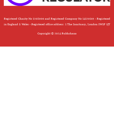
Registered Charity No 1208006 and Registered Company No 14120163 - Registered
in England & Wales - Registered office address: 1 The Sanctuary, London SW1P 3JT
Copyright © 2024 Rukhshana