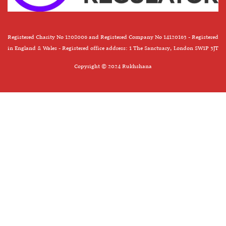
Registered Charity No 1208006 and Registered Company No 14120163 - Registered
in England & Wales - Registered office address: 1 The Sanctuary, London SW1P 3JT
Copyright © 2024 Rukhshana