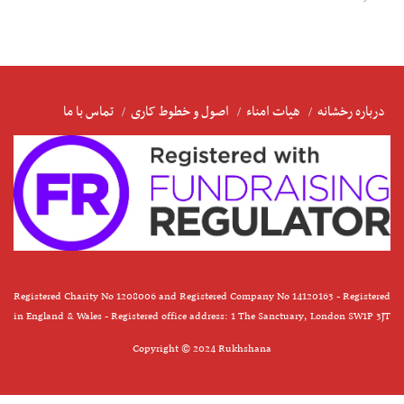
درباره رخشانه
هیات امناء
اصول و خطوط کاری
تماس با ما
Registered Charity No 1208006 and Registered Company No 14120163 - Registered
in England & Wales - Registered office address: 1 The Sanctuary, London SW1P 3JT
Copyright © 2024 Rukhshana