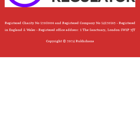
Registered Charity No 1208006 and Registered Company No 14120163 - Registered
in England & Wales - Registered office address: 1 The Sanctuary, London SW1P 3JT
Copyright © 2024 Rukhshana