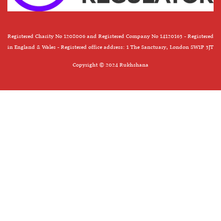
Registered Charity No 1208006 and Registered Company No 14120163 - Registered
in England & Wales - Registered office address: 1 The Sanctuary, London SW1P 3JT
Copyright © 2024 Rukhshana