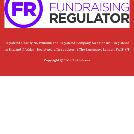
Registered Charity No 1208006 and Registered Company No 14120163 - Registered
in England & Wales - Registered office address: 1 The Sanctuary, London SW1P 3JT
Copyright © 2024 Rukhshana