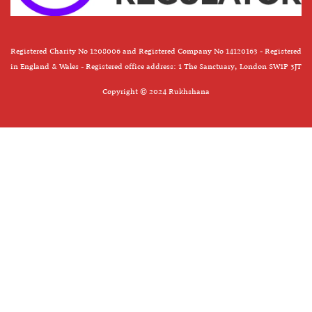
Registered Charity No 1208006 and Registered Company No 14120163 - Registered
in England & Wales - Registered office address: 1 The Sanctuary, London SW1P 3JT
Copyright © 2024 Rukhshana