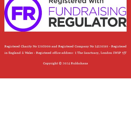
Registered Charity No 1208006 and Registered Company No 14120163 - Registered
in England & Wales - Registered office address: 1 The Sanctuary, London SW1P 3JT
Copyright © 2024 Rukhshana