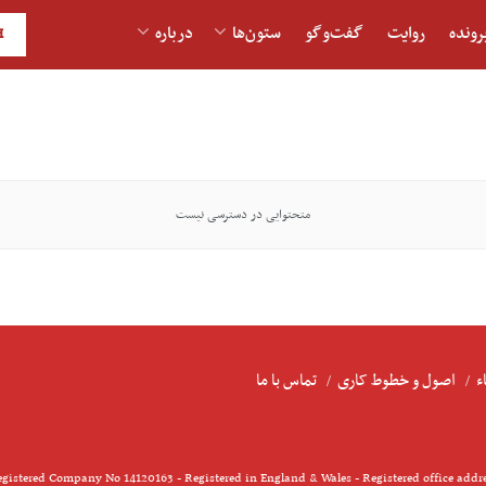
رونده
روایت
گفت‌و‎گو
ستون‌ها
درباره
H
متحتوایی در دسترسی نیست
ء
اصول و خطوط کاری
تماس با ما
gistered Company No 14120163 - Registered in England & Wales - Registered office addr