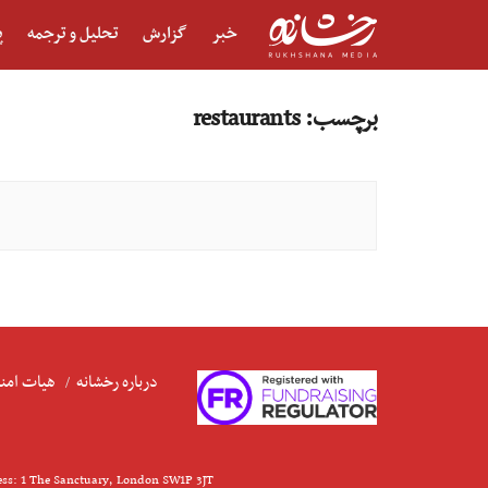
خبر
گزارش
تحلیل و ترجمه
پ
برچسب:
restaurants
درباره رخشانه
هیات امنا
ess: 1 The Sanctuary, London SW1P 3JT