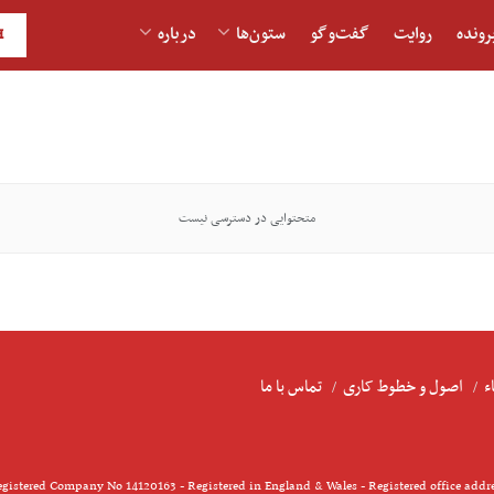
رونده
روایت
گفت‌و‎گو
ستون‌ها
درباره
H
متحتوایی در دسترسی نیست
ء
اصول و خطوط کاری
تماس با ما
gistered Company No 14120163 - Registered in England & Wales - Registered office addr