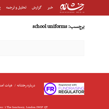
خبر
گزارش
تحلیل و ترجمه
پ
برچسب:
school uniforms
درباره رخشانه
هیات امنا
ess: 1 The Sanctuary, London SW1P 3JT