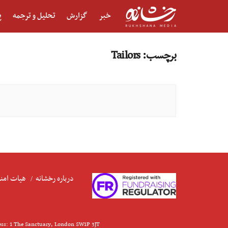
خبر
گزارش
تحلیل و ترجمه
پ
برچسب:
Tailors
درباره رخشانه
هیات امنا
ess: 1 The Sanctuary, London SW1P 3JT