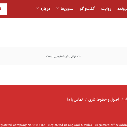
رونده
روایت
گفت‌و‎گو
ستون‌ها
درباره
H
متحتوایی در دسترسی نیست
ء
اصول و خطوط کاری
تماس با ما
gistered Company No 14120163 - Registered in England & Wales - Registered office addr