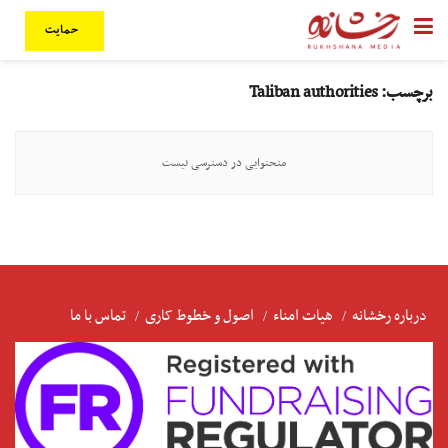
حمایت
برچسب:
Taliban authorities
متحتوایی در دسترسی نیست
درباره رخشانه
هیات امناء
اصول و خطوط کاری
تماس با ما